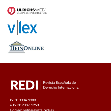
ISSN: 0034-9380
e-ISSN: 2387-1253
Correo:
redi@revista-redi.es