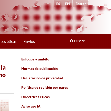
ES
EN
Entrar
Buscar
ices éticas
Envíos
Enfoque y ámbito
 la
Normas de publicación
smo
Declaración de privacidad
Política de revisión por pares
Directrices éticas
Aviso uso IA