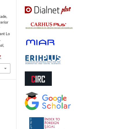
rade,
terior
y
ant Lo
.
al
,
7