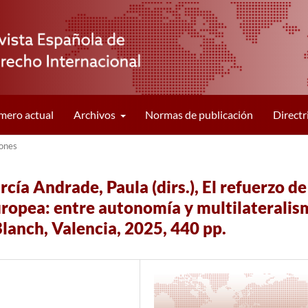
ero actual
Archivos
Normas de publicación
Directr
ones
ía Andrade, Paula (dirs.), El refuerzo de
uropea: entre autonomía y multilaterali
lanch, Valencia, 2025, 440 pp.