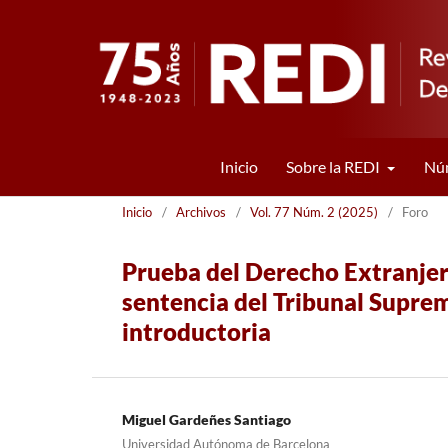
Inicio
Sobre la REDI
Núm
Inicio
/
Archivos
/
Vol. 77 Núm. 2 (2025)
/
Foro
Prueba del Derecho Extranjero
sentencia del Tribunal Supre
introductoria
Miguel Gardeñes Santiago
Universidad Autónoma de Barcelona