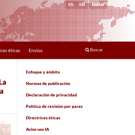
ES
EN
Entrar
Buscar
ices éticas
Envíos
Enfoque y ámbito
La
Normas de publicación
ta
Declaración de privacidad
Política de revisión por pares
Directrices éticas
Aviso uso IA