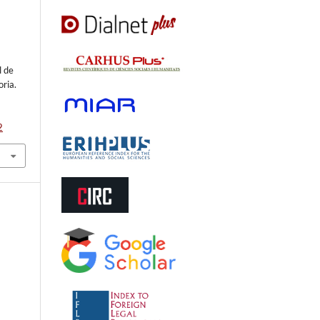
a
l de
ria.
2