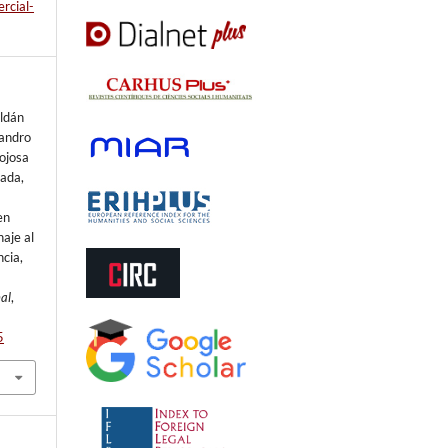
rcial-
ldán
jandro
ojosa
lada,
en
aje al
ncia,
al
,
5