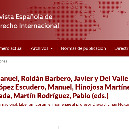
ero actual
Archivos
Normas de publicación
Directr
ones
nuel, Roldán Barbero, Javier y Del Valle
López Escudero, Manuel, Hinojosa Martín
da, Martín Rodríguez, Pablo (eds.)
rnacional. Liber amicorum en homenaje al profesor Diego J. Liñán Nogue