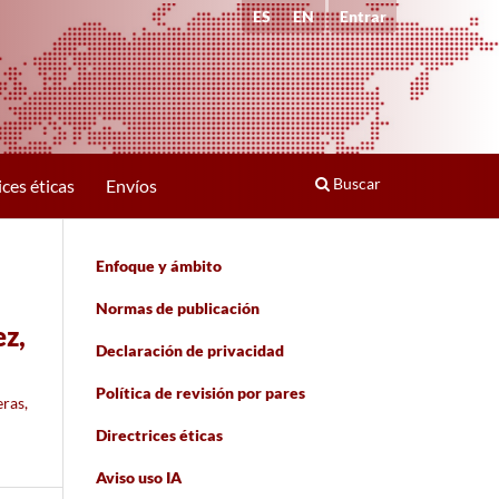
ES
EN
Entrar
Buscar
ices éticas
Envíos
Enfoque y ámbito
Normas de publicación
ez,
Declaración de privacidad
Política de revisión por pares
ras,
Directrices éticas
Aviso uso IA