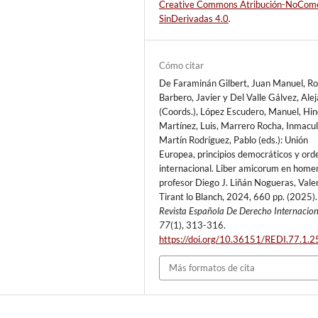
Creative Commons Atribución-NoCome
SinDerivadas 4.0
.
Cómo citar
De Faraminán Gilbert, Juan Manuel, Ro
Barbero, Javier y Del Valle Gálvez, Ale
(Coords.), López Escudero, Manuel, Hin
Martínez, Luis, Marrero Rocha, Inmacu
Martín Rodríguez, Pablo (eds.): Unión
Europea, principios democráticos y ord
internacional. Liber amicorum en homen
profesor Diego J. Liñán Nogueras, Vale
Tirant lo Blanch, 2024, 660 pp. (2025).
Revista Española De Derecho Internacion
77
(1), 313-316.
https://doi.org/10.36151/REDI.77.1.2
Más formatos de cita