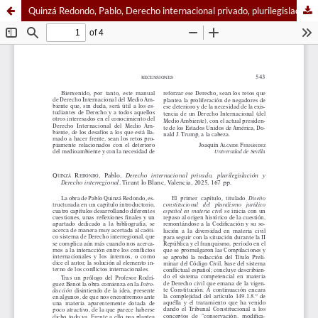
Quinzá Redondo, Pablo, Derecho internacional privado, plurilegislación y Derecho interregional. Tirant lo Blanc, Valencia, 2025, 167 pp.