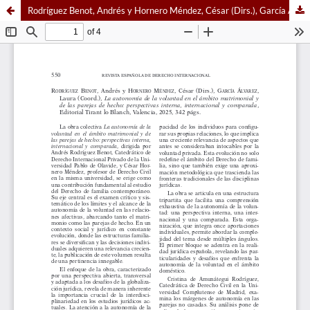
Rodríguez Benot, Andrés y Hornero Méndez, César (Dirs.), García Álvarez, Laura (Coord.), La autonomía de la voluntad en el ámbito matrimonial y de las parejas de hecho: perspectivas interna, internacional y comparada, Editorial Tirant lo Blanch, Valencia, 2025, 342 págs.